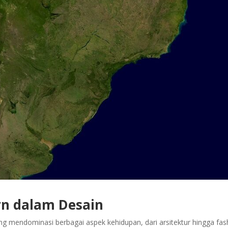
n dalam Desain
ng mendominasi berbagai aspek kehidupan, dari arsitektur hingga fas