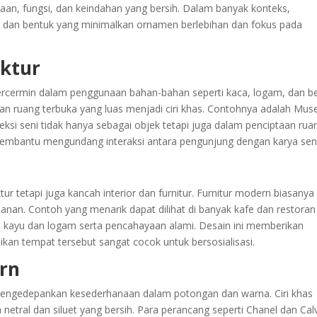
anaan, fungsi, dan keindahan yang bersih. Dalam banyak konteks,
dan bentuk yang minimalkan ornamen berlebihan dan fokus pada
ektur
tercermin dalam penggunaan bahan-bahan seperti kaca, logam, dan b
an ruang terbuka yang luas menjadi ciri khas. Contohnya adalah Mu
si seni tidak hanya sebagai objek tetapi juga dalam penciptaan rua
 membantu mengundang interaksi antara pengunjung dengan karya seni
 tetapi juga kancah interior dan furnitur. Furnitur modern biasanya
nan. Contoh yang menarik dapat dilihat di banyak kafe dan restoran
 kayu dan logam serta pencahayaan alami. Desain ini memberikan
ikan tempat tersebut sangat cocok untuk bersosialisasi.
rn
mengedepankan kesederhanaan dalam potongan dan warna. Ciri khas
etral dan siluet yang bersih. Para perancang seperti Chanel dan Cal